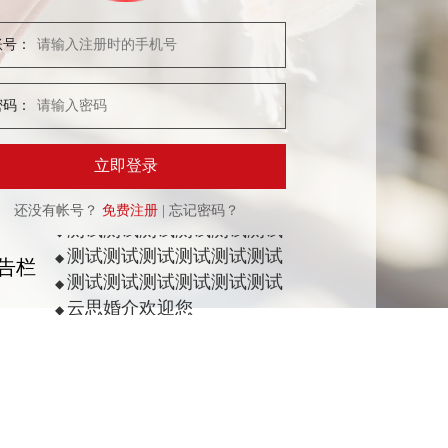
账号：
密码：
还没有帐号？
免费注册
|
忘记密码？
测试测试测试测试测试测试
◆
告栏
测试测试测试测试测试测试
◆
云思婚介欢迎您
◆
测试测试测试测试测试测试
◆